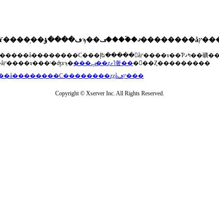
��®�����å��������С���إե�����򥢥åץ����ɤ��Ƥߤޤ��礦
���åץ����ɤ���ˡ�ʤɤϡ�
���ݡ��ȥޥ˥奢��
�򤴻��Ȥ���������
���å��������С��������ȥȥåץڡ���
Copyright © Xserver Inc. All Rights Reserved.