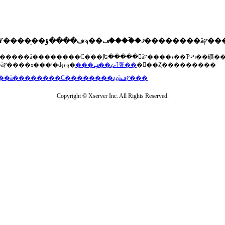
��®�����å��������С���إե�����򥢥åץ����ɤ��Ƥߤޤ��礦
���åץ����ɤ���ˡ�ʤɤϡ�
���ݡ��ȥޥ˥奢��
�򤴻��Ȥ���������
���å��������С��������ȥȥåץڡ���
Copyright © Xserver Inc. All Rights Reserved.