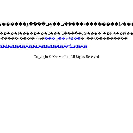
��®�����å��������С���إե�����򥢥åץ����ɤ��Ƥߤޤ��礦
���åץ����ɤ���ˡ�ʤɤϡ�
���ݡ��ȥޥ˥奢��
�򤴻��Ȥ���������
���å��������С��������ȥȥåץڡ���
Copyright © Xserver Inc. All Rights Reserved.