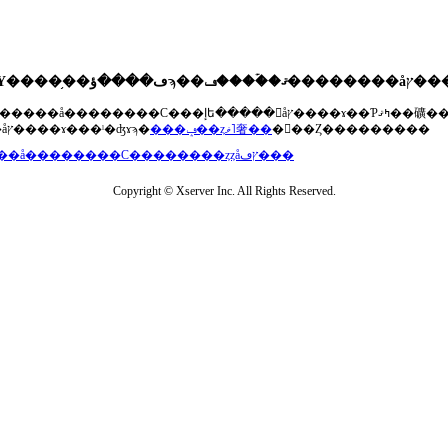
��®�����å��������С���إե�����򥢥åץ����ɤ��Ƥߤޤ��礦
���åץ����ɤ���ˡ�ʤɤϡ�
���ݡ��ȥޥ˥奢��
�򤴻��Ȥ���������
���å��������С��������ȥȥåץڡ���
Copyright © Xserver Inc. All Rights Reserved.