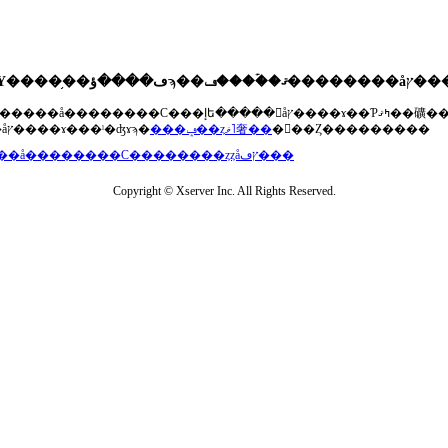
��®�����å��������С���إե�����򥢥åץ����ɤ��Ƥߤޤ��礦
���åץ����ɤ���ˡ�ʤɤϡ�
���ݡ��ȥޥ˥奢��
�򤴻��Ȥ���������
���å��������С��������ȥȥåץڡ���
Copyright © Xserver Inc. All Rights Reserved.