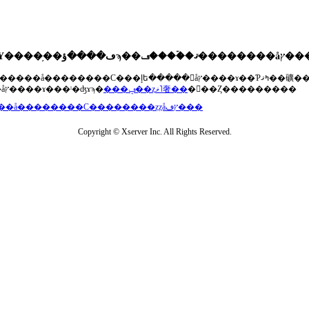
��®�����å��������С���إե�����򥢥åץ����ɤ��Ƥߤޤ��礦
���åץ����ɤ���ˡ�ʤɤϡ�
���ݡ��ȥޥ˥奢��
�򤴻��Ȥ���������
���å��������С��������ȥȥåץڡ���
Copyright © Xserver Inc. All Rights Reserved.