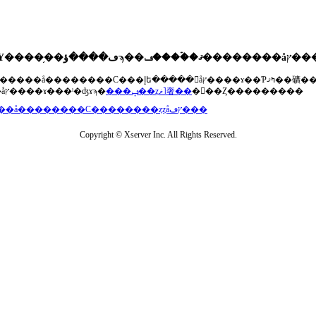
��®�����å��������С���إե�����򥢥åץ����ɤ��Ƥߤޤ��礦
���åץ����ɤ���ˡ�ʤɤϡ�
���ݡ��ȥޥ˥奢��
�򤴻��Ȥ���������
���å��������С��������ȥȥåץڡ���
Copyright © Xserver Inc. All Rights Reserved.