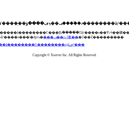
��®�����å��������С���إե�����򥢥åץ����ɤ��Ƥߤޤ��礦
���åץ����ɤ���ˡ�ʤɤϡ�
���ݡ��ȥޥ˥奢��
�򤴻��Ȥ���������
���å��������С��������ȥȥåץڡ���
Copyright © Xserver Inc. All Rights Reserved.