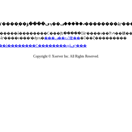
��®�����å��������С���إե�����򥢥åץ����ɤ��Ƥߤޤ��礦
���åץ����ɤ���ˡ�ʤɤϡ�
���ݡ��ȥޥ˥奢��
�򤴻��Ȥ���������
���å��������С��������ȥȥåץڡ���
Copyright © Xserver Inc. All Rights Reserved.