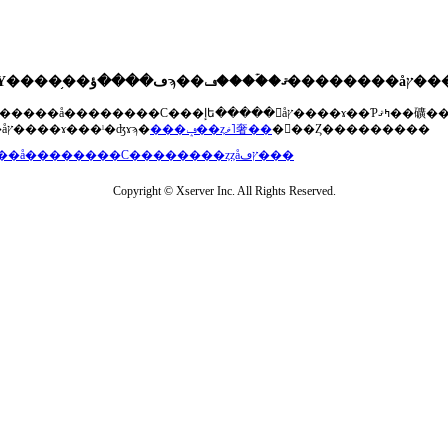
��®�����å��������С���إե�����򥢥åץ����ɤ��Ƥߤޤ��礦
���åץ����ɤ���ˡ�ʤɤϡ�
���ݡ��ȥޥ˥奢��
�򤴻��Ȥ���������
���å��������С��������ȥȥåץڡ���
Copyright © Xserver Inc. All Rights Reserved.