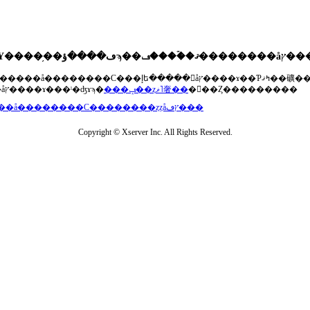
��®�����å��������С���إե�����򥢥åץ����ɤ��Ƥߤޤ��礦
���åץ����ɤ���ˡ�ʤɤϡ�
���ݡ��ȥޥ˥奢��
�򤴻��Ȥ���������
���å��������С��������ȥȥåץڡ���
Copyright © Xserver Inc. All Rights Reserved.