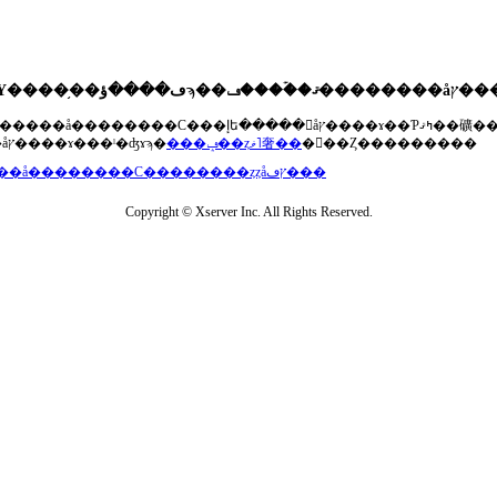
��®�����å��������С���إե�����򥢥åץ����ɤ��Ƥߤޤ��礦
���åץ����ɤ���ˡ�ʤɤϡ�
���ݡ��ȥޥ˥奢��
�򤴻��Ȥ���������
���å��������С��������ȥȥåץڡ���
Copyright © Xserver Inc. All Rights Reserved.