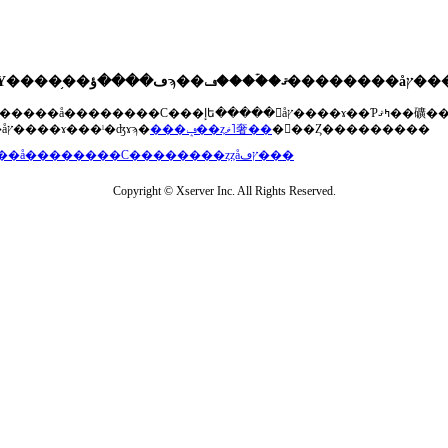
��®�����å��������С���إե�����򥢥åץ����ɤ��Ƥߤޤ��礦
���åץ����ɤ���ˡ�ʤɤϡ�
���ݡ��ȥޥ˥奢��
�򤴻��Ȥ���������
���å��������С��������ȥȥåץڡ���
Copyright © Xserver Inc. All Rights Reserved.