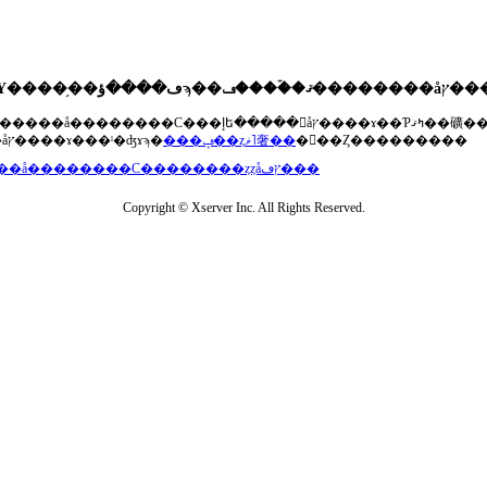
��®�����å��������С���إե�����򥢥åץ����ɤ��Ƥߤޤ��礦
���åץ����ɤ���ˡ�ʤɤϡ�
���ݡ��ȥޥ˥奢��
�򤴻��Ȥ���������
���å��������С��������ȥȥåץڡ���
Copyright © Xserver Inc. All Rights Reserved.