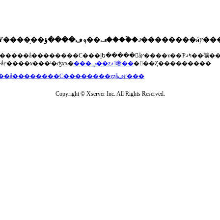
��®�����å��������С���إե�����򥢥åץ����ɤ��Ƥߤޤ��礦
���åץ����ɤ���ˡ�ʤɤϡ�
���ݡ��ȥޥ˥奢��
�򤴻��Ȥ���������
���å��������С��������ȥȥåץڡ���
Copyright © Xserver Inc. All Rights Reserved.